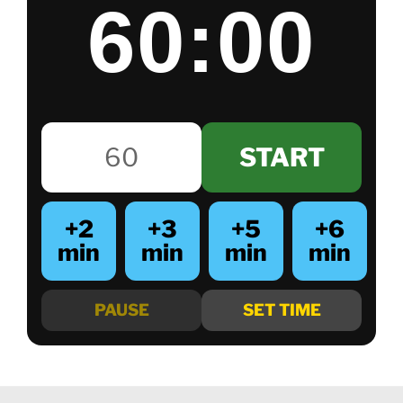
60:00
START
+2
+3
+5
+6
min
min
min
min
PAUSE
SET TIME